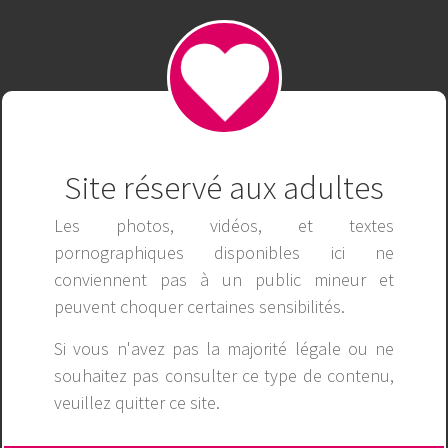
RR88 - Cổng Game Uy Tín, Giao Dịch Nhanh, Thưởng
Lớn Mỗi Ngày
Site réservé aux adultes
Les photos, vidéos, et textes
pornographiques disponibles ici ne
conviennent pas à un public mineur et
RR88 - Cổng Game Uy Tín,
peuvent choquer certaines sensibilités.
Giao Dịch Nhanh, Thưởng
Si vous n'avez pas la majorité légale ou ne
Lớn Mỗi Ngày
souhaitez pas consulter ce type de contenu,
veuillez
quitter ce site
.
RR88 mang đến trải nghiệm cá cược
đỉnh cao với giao dịch siêu tốc, bảo