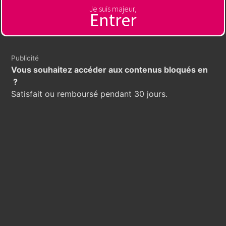
Je suis majeur,
mật tuyệt đối và nhiều ưu đãi hấp dẫn.
Entrer
Publicité
RR88
mang đến trải nghiệm cá cược đỉnh cao với giao
Vous souhaitez accéder aux contenus bloqués en
dịch siêu tốc, bảo mật tuyệt đối và nhiều ưu đãi hấp
?
dẫn. Tham gia ngay để nhận thưởng lớn mỗi ngày và
Satisfait ou remboursé pendant 30 jours.
tận hưởng sân chơi chuyên nghiệp!
Thông tin chi tiết:
Website:
https://rr88.cab/
Địa chỉ: 51/11 Ng. Láng Trung, Tổ 55, Đống Đa, Hà Nội,
Việt Nam
Email: rr88cab@gmail.com
Phone: 0987001511