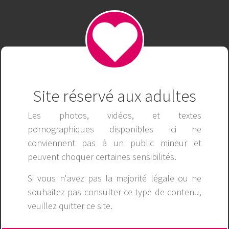
RR88 - Cổng Game Uy Tín, Giao Dịch Nhanh, Thưởng
Lớn Mỗi Ngày
Site réservé aux adultes
Les photos, vidéos, et textes
pornographiques disponibles ici ne
conviennent pas à un public mineur et
RR88 - Cổng Game Uy Tín,
peuvent choquer certaines sensibilités.
Giao Dịch Nhanh, Thưởng
Si vous n'avez pas la majorité légale ou ne
Lớn Mỗi Ngày
souhaitez pas consulter ce type de contenu,
veuillez
quitter ce site
.
RR88 mang đến trải nghiệm cá cược
đỉnh cao với giao dịch siêu tốc, bảo